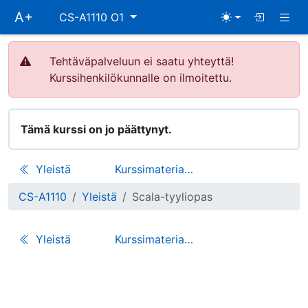
Ohita
Näyt
A+
CS-A1110 O1
päävalikko
Tehtäväpalveluun ei saatu yhteyttä!
Kurssihenkilökunnalle on ilmoitettu.
Tämä kurssi on jo päättynyt.
Yleistä
Kurssimateriaali
CS-A1110
Yleistä
Scala-tyyliopas
Yleistä
Kurssimateriaali