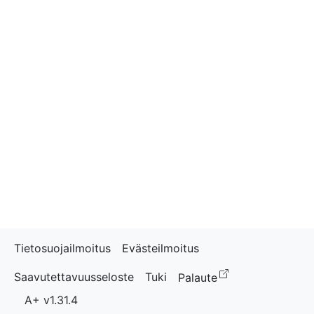
Tietosuojailmoitus
Evästeilmoitus
(avautuu uudess
Saavutettavuusseloste
Tuki
Palaute
A+ v1.31.4