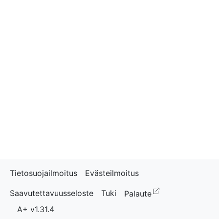
Tietosuojailmoitus
Evästeilmoitus
(avautuu uudess
Saavutettavuusseloste
Tuki
Palaute
A+ v1.31.4