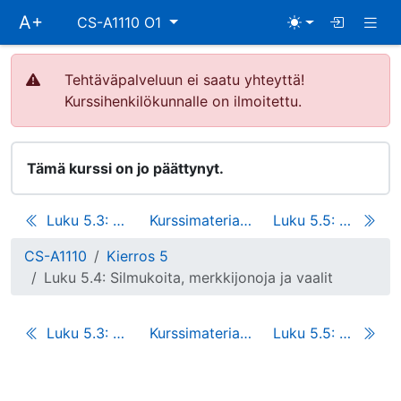
Ohita
Näyt
A+
CS-A1110 O1
päävalikko
Tehtäväpalveluun ei saatu yhteyttä!
Kurssihenkilökunnalle on ilmoitettu.
Tämä kurssi on jo päättynyt.
Luku 5.3: Silmukoita
Kurssimateriaali
Luku 5.5: Funktioita parametreina
CS-A1110
Kierros 5
Luku 5.4: Silmukoita, merkkijonoja ja vaalit
Luku 5.3: Silmukoita
Kurssimateriaali
Luku 5.5: Funktioita parametreina