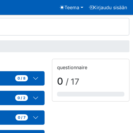
Teema
Kirjaudu sisään
questionnaire
0
0 / 8
/ 17
0 / 2
0 / 7