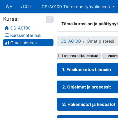
Ohita
A+
CS-A0100 Tietokone työvälineenä
v1.31.4
päävalikko
Kurssi
Ohita
Tämä kurssi on jo päättynyt
kurssivalikko
CS-A0100
Kurssimateriaali
CS-A0100
Omat pisteesi
Omat pisteesi
Laajenna kaikki moduulit
Automa
1. Ensikosketus Linuxiin
2. Ohjelmat ja prosessit
3. Hakemistot ja tiedostot