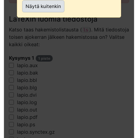
teknologian
Näytä kuitenkin
käyttäjille)
LaTeXin luomia tiedostoja
Katso taas hakemistolistausta (
). Mitä tiedostoja
ls
toisen ajokerran jälkeen hakemistossa on? Valitse
kaikki oikeat:
Kysymys 1
1 piste
lapio.aux
lapio.bak
lapio.bbl
lapio.blg
lapio.dvi
lapio.log
lapio.out
lapio.pdf
lapio.ps
lapio.synctex.gz