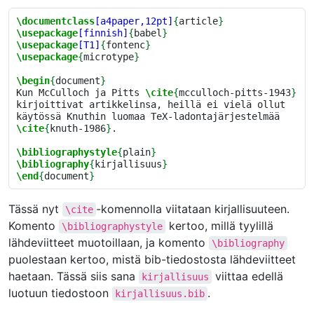
\documentclass
[a4paper,12pt]
{
article
}
\usepackage
[finnish]
{
babel
}
\usepackage
[T1]
{
fontenc
}
\usepackage
{
microtype
}
\begin
{
document
}
Kun McCulloch ja Pitts 
\cite
{
mcculloch-pitts-1943
}
kirjoittivat artikkelinsa, heillä ei vielä ollut 
käytössä Knuthin luomaa TeX-ladontajärjestelmää 
\cite
{
knuth-1986
}
.

\bibliographystyle
{
plain
}
\bibliography
{
kirjallisuus
}
\end
{
document
}
Tässä nyt
-komennolla viitataan kirjallisuuteen.
\cite
Komento
kertoo, millä tyylillä
\bibliographystyle
lähdeviitteet muotoillaan, ja komento
\bibliography
puolestaan kertoo, mistä bib-tiedostosta lähdeviitteet
haetaan. Tässä siis sana
viittaa edellä
kirjallisuus
luotuun tiedostoon
.
kirjallisuus.bib