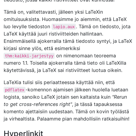
Tämä on, valitettavasti, jälleen yksi LaTeXin
omituisuuksista. Huomasimme jo aiemmin, että LaTeX
luo levylle tiedoston
. Tämä on tiedosto, jota
lapio.aux
LaTeX käyttää juuri ristiviitteiden hallintaan.
Ensimmäisellä ajokerralla tämä tiedosto syntyi, ja LaTeX
kirjasi sinne ylös, että esimerkiksi
on nimenomaan teoreema
thm:kaikki-jarjestyy
numero 1.1. Toisella ajokerralla tämä tieto oli LaTeXilla
käytettävissä, ja LaTeX sai ristiviitteet luotua oikein.
LaTeXia tulisi siis periaatteessa käyttää niin, että
-komennon ajamisen jälkeen huolella luetaan
pdflatex
logista, sanoiko LaTeX jotain sen kaltaista kuin
"Rerun
to get cross-references right"
, ja tässä tapauksessa
komento ajettaisiin uudestaan. Tämä on kovin työlästä
ja virhealtista. Palaamme pian mahdollisiin ratkaisuihin!
Hyperlinkit