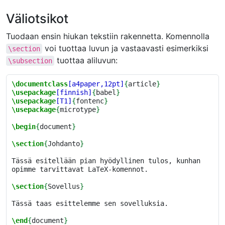
Väliotsikot
Tuodaan ensin hiukan tekstiin rakennetta. Komennolla
voi tuottaa luvun ja vastaavasti esimerkiksi
\section
tuottaa aliluvun:
\subsection
\documentclass
[a4paper,12pt]
{
article
}
\usepackage
[finnish]
{
babel
}
\usepackage
[T1]
{
fontenc
}
\usepackage
{
microtype
}
\begin
{
document
}
\section
{
Johdanto
}
Tässä esitellään pian hyödyllinen tulos, kunhan 
opimme tarvittavat LaTeX-komennot.

\section
{
Sovellus
}
Tässä taas esittelemme sen sovelluksia.

\end
{
document
}