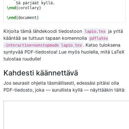
\end
{
corollary
}
\end
{
document
}
Kirjoita tämä lähdekoodi tiedostoon
ja yritä
lapio.tex
kääntää se tuttuun tapaan komennolla
pdflatex
. Katso tuloksena
-interaction=nonstopmode
lapio.tex
syntyvää PDF-tiedostoa! Lue myös huolella, mitä LaTeX
tulostaa ruudulle!
Kahdesti käännettävä
Jos seurasit ohjeita täsmällisesti, edessäsi pitäisi olla
PDF-tiedosto, joka — surullista kyllä — näyttääkin tältä: