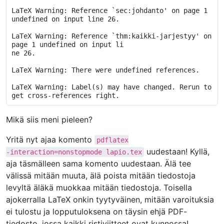
LaTeX Warning: Reference `sec:johdanto' on page 1 
undefined on input line 26.

LaTeX Warning: Reference `thm:kaikki-jarjestyy' on 
page 1 undefined on input li

ne 26.

LaTeX Warning: There were undefined references.

LaTeX Warning: Label(s) may have changed. Rerun to 
Mikä siis meni pieleen?
Yritä nyt ajaa komento
pdflatex
uudestaan! Kyllä,
-interaction=nonstopmode
lapio.tex
aja täsmälleen sama komento uudestaan. Älä tee
välissä mitään muuta, älä poista mitään tiedostoja
levyltä äläkä muokkaa mitään tiedostoja. Toisella
ajokerralla LaTeX onkin tyytyväinen, mitään varoituksia
ei tulostu ja lopputuloksena on täysin ehjä PDF-
tiedosto, jossa kaikki ristiviitteet ovat kunnossa!