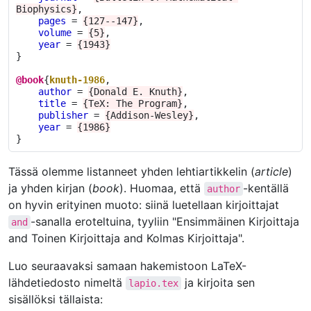
Biophysics}
,
pages
=
{127--147}
,
volume
=
{5}
,
year
=
{1943}
}
@book
{
knuth-1986
,
author
=
{Donald E. Knuth}
,
title
=
{TeX: The Program}
,
publisher
=
{Addison-Wesley}
,
year
=
{1986}
}
Tässä olemme listanneet yhden lehtiartikkelin (
article
)
ja yhden kirjan (
book
). Huomaa, että
-kentällä
author
on hyvin erityinen muoto: siinä luetellaan kirjoittajat
-sanalla eroteltuina, tyyliin "Ensimmäinen Kirjoittaja
and
and Toinen Kirjoittaja and Kolmas Kirjoittaja".
Luo seuraavaksi samaan hakemistoon LaTeX-
lähdetiedosto nimeltä
ja kirjoita sen
lapio.tex
sisällöksi tällaista: