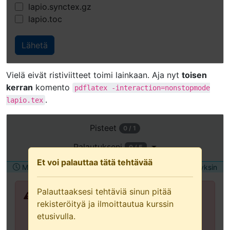
lapio.synctex.gz
lapio.toc
Vielä eivät ristiviitteet toimi lainkaan. Aja nyt
toisen
kerran
komento
pdflatex
-interaction=nonstopmode
.
lapio.tex
Avaa
Pisteet
0 / 1
tämä
tehtävä
Palautukseni
0 / 5
uudessa
Et voi palauttaa tätä tehtävää
Määräaika torstai 2.7.2026 12:00
Palautetaan yksin
välilehdessä
(suositellaan
Palauttaaksesi tehtäviä sinun pitää
näppäimistön
Palauttaaksesi tehtäviä sinun pitää
rekisteröityä ja ilmoittautua kurssin
ja
rekisteröityä ja ilmoittautua kurssin
etusivulla.
avustavan
etusivulla.