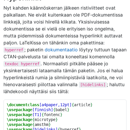
Nyt kahden käännöskerran jälkeen ristiviitteet ovat
paikallaan. Ne eivät kuitenkaan ole PDF-dokumentissa
linkkejä, joita voisi hiirellä klikata. Yksisivuisessa
dokumentissa se ei vielä ole erityisen iso ongelma,
mutta pidemmissä dokumenteissa hyperlinkit auttavat
paljon. LaTeXissa on tähänkin oma pakettinsa:
; paketin
dokumentaatio
löytyy tuttuun tapaan
hyperref
CTAN-palvelusta tai omalta koneeltasi komennolla
. Normaalisti pitkälle pääsee jo
texdoc
hyperref
yksinkertaisesti lataamalla tämän paketin. Jos ei halua
hyperlinkeistä rumia ja silmiinpistäviä laatikoita, ne voi
hienovaraisesti piilottaa valinnalla
; haluttu
[hidelinks]
lähdekoodi näyttäisi siis tältä:
\documentclass
[a4paper,12pt]
{
article
}
\usepackage
[finnish]
{
babel
}
\usepackage
[T1]
{
fontenc
}
\usepackage
{
microtype
}
\usepackage
{
amsthm
}
\usepackage
[hidelinks]
{
hyperref
}