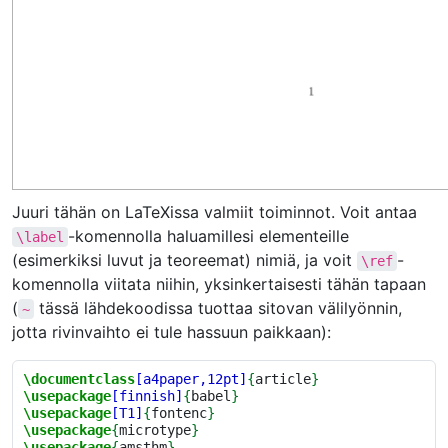
Juuri tähän on LaTeXissa valmiit toiminnot. Voit antaa
-komennolla haluamillesi elementeille
\label
(esimerkiksi luvut ja teoreemat) nimiä, ja voit
-
\ref
komennolla viitata niihin, yksinkertaisesti tähän tapaan
(
tässä lähdekoodissa tuottaa sitovan välilyönnin,
~
jotta rivinvaihto ei tule hassuun paikkaan):
\documentclass
[a4paper,12pt]
{
article
}
\usepackage
[finnish]
{
babel
}
\usepackage
[T1]
{
fontenc
}
\usepackage
{
microtype
}
\usepackage
{
amsthm
}