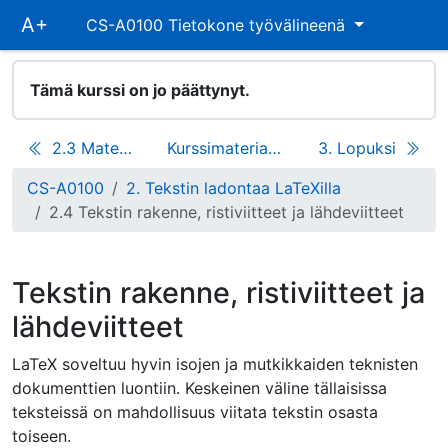
Ohita
A+
CS-A0100 Tietokone työvälineenä
päävalikko
Tämä kurssi on jo päättynyt.
2.3 Matemaattisen tekstin ladonta
Kurssimateriaali
3. Lopuksi
CS-A0100
2. Tekstin ladontaa LaTeXilla
2.4 Tekstin rakenne, ristiviitteet ja lähdeviitteet
Tekstin rakenne, ristiviitteet ja
lähdeviitteet
LaTeX soveltuu hyvin isojen ja mutkikkaiden teknisten
dokumenttien luontiin. Keskeinen väline tällaisissa
teksteissä on mahdollisuus viitata tekstin osasta
toiseen.