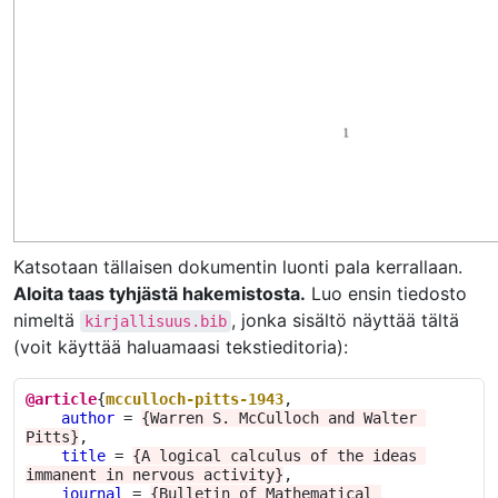
Katsotaan tällaisen dokumentin luonti pala kerrallaan.
Aloita taas tyhjästä hakemistosta.
Luo ensin tiedosto
nimeltä
, jonka sisältö näyttää tältä
kirjallisuus.bib
(voit käyttää haluamaasi tekstieditoria):
@article
{
mcculloch-pitts-1943
,
author
=
{Warren S. McCulloch and Walter 
Pitts}
,
title
=
{A logical calculus of the ideas 
immanent in nervous activity}
,
journal
=
{Bulletin of Mathematical 