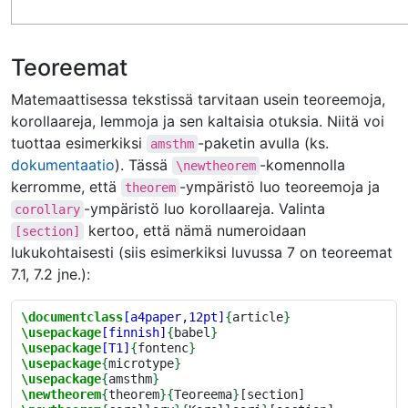
Teoreemat
Matemaattisessa tekstissä tarvitaan usein teoreemoja,
korollaareja, lemmoja ja sen kaltaisia otuksia. Niitä voi
tuottaa esimerkiksi
-paketin avulla (ks.
amsthm
dokumentaatio
). Tässä
-komennolla
\newtheorem
kerromme, että
-ympäristö luo teoreemoja ja
theorem
-ympäristö luo korollaareja. Valinta
corollary
kertoo, että nämä numeroidaan
[section]
lukukohtaisesti (siis esimerkiksi luvussa 7 on teoreemat
7.1, 7.2 jne.):
\documentclass
[a4paper,12pt]
{
article
}
\usepackage
[finnish]
{
babel
}
\usepackage
[T1]
{
fontenc
}
\usepackage
{
microtype
}
\usepackage
{
amsthm
}
\newtheorem
{
theorem
}{
Teoreema
}