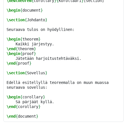
\newtheorem
{
corollary
}{
Korollaari
}
[section]

\begin
{
document
}
\section
{
Johdanto
}
Seuraava tulos on hyödyllinen:

\begin
{
theorem
}
\end
{
theorem
}
\begin
{
proof
}
\end
{
proof
}
\section
{
Sovellus
}
Edellä esitellyllä teoreemalla on muun muassa 
seuraava sovellus:

\begin
{
corollary
}
\end
{
corollary
}
\end
{
document
}