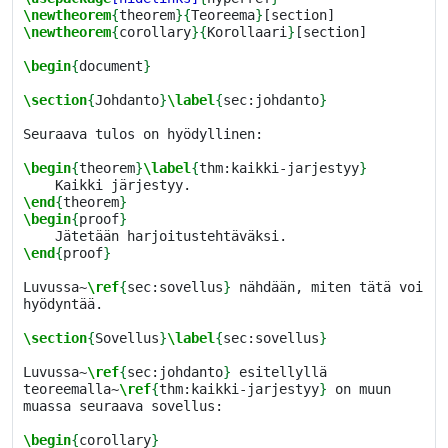
\newtheorem
{
theorem
}{
Teoreema
}
\newtheorem
{
corollary
}{
Korollaari
}
[section]

\begin
{
document
}
\section
{
Johdanto
}
\label
{
sec:johdanto
}
Seuraava tulos on hyödyllinen:

\begin
{
theorem
}
\label
{
thm:kaikki-jarjestyy
}
\end
{
theorem
}
\begin
{
proof
}
\end
{
proof
}
Luvussa~
\ref
{
sec:sovellus
}
 nähdään, miten tätä voi 
hyödyntää.

\section
{
Sovellus
}
\label
{
sec:sovellus
}
Luvussa~
\ref
{
sec:johdanto
}
 esitellyllä 
teoreemalla~
\ref
{
thm:kaikki-jarjestyy
}
 on muun 
muassa seuraava sovellus:

\begin
{
corollary
}