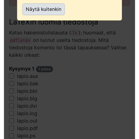
teknologian
Näytä kuitenkin
käyttäjille)
LaTeXin luomia tiedostoja
Katso hakemistolistausta (
); huomaat, että
ls
on luonut useita tiedostoja. Mitä
pdflatex
tiedostoja komento loi tässä tapauksessa? Valitse
kaikki oikeat:
Kysymys 1
1 piste
lapio.aux
lapio.bak
lapio.bbl
lapio.blg
lapio.dvi
lapio.log
lapio.out
lapio.pdf
lapio.ps