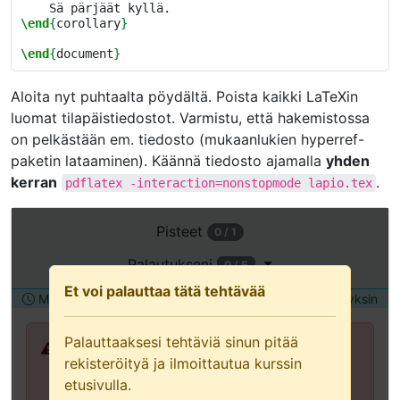
\end
{
corollary
}
\end
{
document
}
Aloita nyt puhtaalta pöydältä. Poista kaikki LaTeXin
luomat tilapäistiedostot. Varmistu, että hakemistossa
on pelkästään em. tiedosto (mukaanlukien hyperref-
paketin lataaminen). Käännä tiedosto ajamalla
yhden
kerran
.
pdflatex
-interaction=nonstopmode
lapio.tex
Avaa
Pisteet
0 / 1
tämä
tehtävä
Palautukseni
0 / 5
uudessa
Et voi palauttaa tätä tehtävää
Määräaika torstai 2.7.2026 12:00
Palautetaan yksin
välilehdessä
(suositellaan
Palauttaaksesi tehtäviä sinun pitää
näppäimistön
Palauttaaksesi tehtäviä sinun pitää
rekisteröityä ja ilmoittautua kurssin
ja
rekisteröityä ja ilmoittautua kurssin
etusivulla.
avustavan
etusivulla.