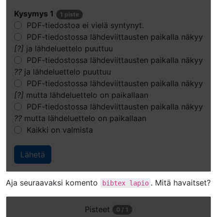
Kysymys 1
1 piste
PDF-tiedostoa ei vielä syntynyt.
PDF-tiedostossa lähdeviittausten paikalla näkyy
[?]
ja lähdeluettelo puuttuu
PDF-tiedostossa lähdeviittausten paikalla näkyy
??
ja lähdeluettelo puuttuu
PDF-tiedostossa lähdeviittausten paikalla näkyy
[?]
mutta lähdeluettelo on paikallaan
PDF-tiedostossa lähdeviittausten paikalla näkyy
??
mutta lähdeluettelo on paikallaan
Kaikki on valmista
Aja seuraavaksi komento
. Mitä havaitset?
bibtex
lapio
Avaa
Pisteet
0 / 1
tämä