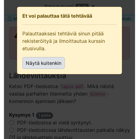
tehtävä
Palautukseni
0 / 5
uudessa
Et voi palauttaa tätä tehtävää
Määräaika torstai 2.7.2026 12:00
Palautetaan yksin
välilehdessä
(suositellaan
Palauttaaksesi tehtäviä sinun pitää
näppäimistön
Palauttaaksesi tehtäviä sinun pitää
rekisteröityä ja ilmoittautua kurssin
ja
rekisteröityä ja ilmoittautua kurssin
etusivulla.
avustavan
etusivulla.
teknologian
Näytä kuitenkin
käyttäjille)
Lähdeviittauksia
Katso PDF-tiedostoa
. Mikä näistä
lapio.pdf
vastaa parhaiten tilannetta yhden
-
bibtex
komennon ajamisen jälkeen?
Kysymys 1
1 piste
PDF-tiedostoa ei vielä syntynyt.
PDF-tiedostossa lähdeviittausten paikalla näkyy
[?]
ja lähdeluettelo puuttuu