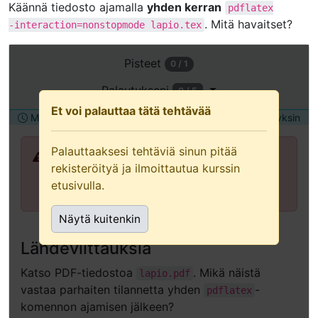
Käännä tiedosto ajamalla
yhden kerran
pdflatex
. Mitä havaitset?
-interaction=nonstopmode
lapio.tex
Avaa
Pisteet
0 / 1
tämä
tehtävä
Palautukseni
0 / 5
uudessa
Et voi palauttaa tätä tehtävää
Määräaika torstai 2.7.2026 12:00
Palautetaan yksin
välilehdessä
(suositellaan
Palauttaaksesi tehtäviä sinun pitää
näppäimistön
Palauttaaksesi tehtäviä sinun pitää
rekisteröityä ja ilmoittautua kurssin
ja
rekisteröityä ja ilmoittautua kurssin
etusivulla.
avustavan
etusivulla.
teknologian
Näytä kuitenkin
käyttäjille)
Lähdeviittauksia
Katso PDF-tiedostoa
. Mikä näistä
lapio.pdf
vastaa parhaiten tilannetta yhden
-
pdflatex
komennon ajamisen jälkeen?