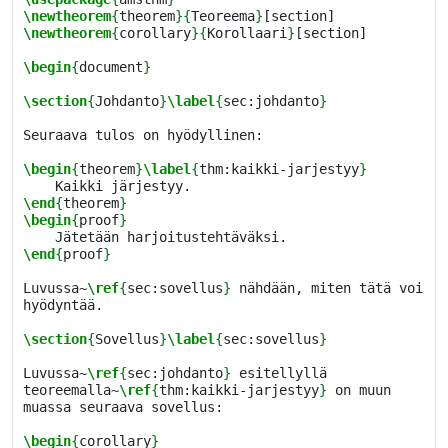
\newtheorem
{
theorem
}{
Teoreema
}
\newtheorem
{
corollary
}{
Korollaari
}
[section]

\begin
{
document
}
\section
{
Johdanto
}
\label
{
sec:johdanto
}
Seuraava tulos on hyödyllinen:

\begin
{
theorem
}
\label
{
thm:kaikki-jarjestyy
}
\end
{
theorem
}
\begin
{
proof
}
\end
{
proof
}
Luvussa~
\ref
{
sec:sovellus
}
 nähdään, miten tätä voi 
hyödyntää.

\section
{
Sovellus
}
\label
{
sec:sovellus
}
Luvussa~
\ref
{
sec:johdanto
}
 esitellyllä 
teoreemalla~
\ref
{
thm:kaikki-jarjestyy
}
 on muun 
muassa seuraava sovellus:

\begin
{
corollary
}