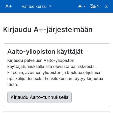
Ohita
A+
Valitse kurssi
EN
päävalikko
Kirjaudu A+-järjestelmään
Aalto-yliopiston käyttäjät
Kirjaudu palveluun Aalto-yliopiston
käyttäjätunnuksella alla olevasta painikkeesta.
FiTechin, avoimen yliopiston ja koulutusohjelmien
opiskelijoiden sekä henkilökunnan täytyy kirjautua
tästä.
Kirjaudu Aalto-tunnuksella